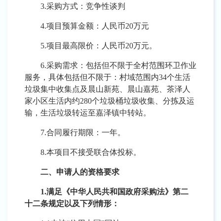
3.采购方式：竞争性谈判
4.
项目
预算金额：人民币
20万元
5.
项目
最高限价：人民币
20万元
。
6.采购需求
：
包括但不限于全村范围环卫作业
服务，具体包括但不限于：
村域范围内
34个生活
垃圾集中收集点及晨山新苑、晨山嘉苑、茶泽人
家小区
生活
内约
280个垃圾桶
垃圾
收集、分拣及运
输，生活垃圾转运至嘉泽镇中转站
。
7.合同履行期限：
一年。
8.本项目不接受联合体投标。
二、申请人的资格要求
1.满足《中华人民共和国政府采购法》第二
十二条规定以及下列情形：