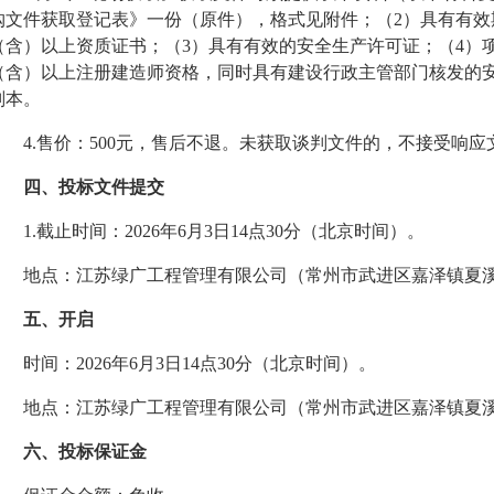
购文件获取登记表》一份（原件），格式见附件；（
2
）具有有效
（含）以上资质证书；（
3
）具有有效的安全生产许可证；（
4
）
（含）以上注册建造师资格，同时具有建设行政主管部门核发的
副本
。
4.售价：
5
00元
，
售后不退。未获取
谈判
文件的，不接受响应
四、投标文件提交
1.截止时间：202
6
年
6
月
3
日
14
点
30分（北京时间）。
地点
：江苏绿广工程管理有限公司（常州市武进区嘉泽镇夏
五、开启
时间：
202
6
年
6
月
3
日
14
点
30分（北京时间）。
地点：
江苏绿广工程管理有限公司（常州市武进区嘉泽镇夏
六、投标保证金