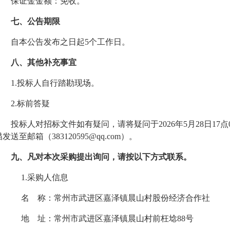
保证金金额：免收。
七、公告期限
自本公告发布之日起
5
个工作日。
八、其他补充事宜
1.投标人自行踏勘现场。
2.标前答疑
投标人对招标文件如有疑问，请将疑问于
202
6
年
5
月
28
日
17
描发送至邮箱（
383120595@qq.com）
。
九、凡对本次采购提出询问，请按以下方式联系。
1.采购人信息
名
称：常州市武进区嘉泽镇晨山村股份经济合作社
地
址：常州市武进区嘉泽镇晨山村前枉埝
88号