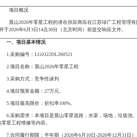
项目概况
晨山
2026年零星工程
的潜在
供应商
应在
江苏绿广工程管理有
并于
202
6
年
6
月
3
日
14
点
30
分（北京时间）前提交
响应
文件。
一、项目基本情况
1.采购编号
：
LG0322DL260521
2.项目名称：
晨山
2026年零星工程
3.采购方式：竞争性
谈判
4.项目预算金额：
27
万元
。
5.项目最高限价：
折扣率
100%。
6.采购需求：
本项目是
晨山零星道路，水渠，场地，垃圾池
他零星工程维修等内容
。
7.合同履行期限：半年期（2026年6月
10
日
-2026年12月31日