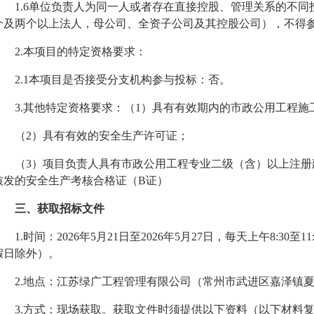
1.6单位负责人为同一人或者存在直接控股、管理关系的不
个及两个以上法人，母公司、全资子公司及其控股公司），不得
2
.本项目的特定资格要求：
2
.1本项目是否接受分支机构参与投标：否。
3
.其他特定资格要求：
（
1）
具有有效期内的市政公用工程施
（
2）具有有效的安全生产许可证；
（
3）项目负责人具有市政公用工程专业二级（含）以上注
核发的安全生产考核合格证（B证）
三、获取招标文件
1.时间：
202
6
年
5
月
21
日至
202
6
年
5
月
27
日，每天上午
8:30至
假日除外）
。
2.地点：
江苏绿广工程管理有限公司
（
常州市武进区嘉泽镇
3.方式：
现场获取。获取文件时须提供以下资料（以下材料