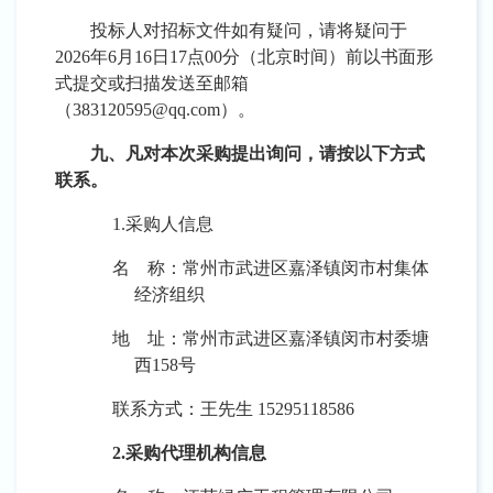
投标人对招标文件如有疑问，请将疑问于
202
6
年
6
月
16
日
17点00分（北京时间）前以
书面形
式提交或扫描发送至邮箱
（
383120595@qq.com）
。
九、凡对本次采购提出询问，请按以下方式
联系。
1.采购人信息
名
称：
常州市武进区嘉泽镇闵市村集体
经济组织
地
址：
常州市武进区嘉泽镇闵市村委塘
西
158号
联系方式：
王
先生
15295118586
2.采购代理机构信息