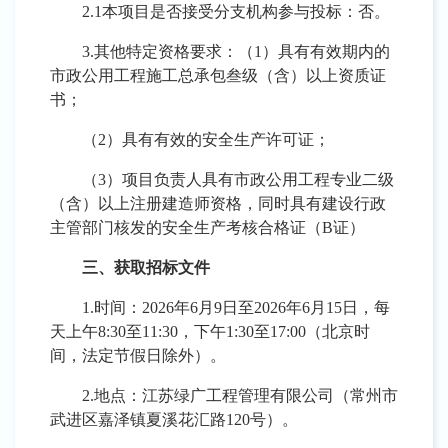
2
.1本项目是否接受分支机构参与投标：否。
3
.其他特定资格要求：
（
1）
具有有效期内的
市政公用工程施工总承包叁级（含）以上资质证
书；
（
2）具有有效的安全生产许可证；
（
3）项目负责人具有市政公用工程专业二级
（含）以上注册建造师资格，同时具有建设行政
主管部门核发的安全生产考核合格证（B证）
三、获取招标文件
1.时间：
202
6
年
6
月
9
日至
202
6
年
6
月
15
日，每
天上午
8:30至11:30，下午1:30至17:00（北京时
间，法定节假日除外）
。
2.地点：
江苏绿广工程管理有限公司
（
常州市
武进区嘉泽镇夏溪花汇路
120号
）
。