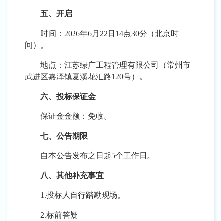
五、开启
时间：
202
6
年
6
月
22
日
14
点
30分（北京时
间）。
地点：
江苏绿广工程管理有限公司（常州市
武进区嘉泽镇夏溪花汇路
120号）。
六、投标保证金
保证金金额：免收。
七、公告期限
自本公告发布之日起
5
个工作日。
八、其他补充事宜
1.投标人自行踏勘现场。
2.标前答疑