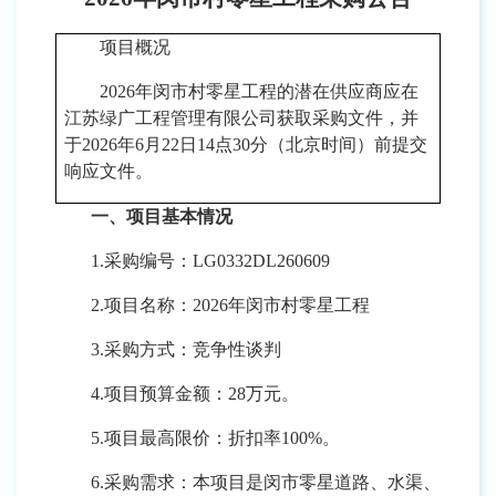
项目概况
2026年闵市村零星工程
的潜在
供应商
应在
江苏绿广工程管理有限公司
获取
采购
文件，并
于
202
6
年
6
月
22
日
14
点
30
分（北京时间）前提交
响应
文件。
一、项目基本情况
1.采购编号
：
LG0332DL260609
2.项目名称：
2026年闵市村零星工程
3.采购方式：竞争性
谈判
4.项目预算金额：
28
万元
。
5.项目最高限价：
折扣率
100%。
6.采购需求：
本项目是
闵市
零星道路
、
水渠
、