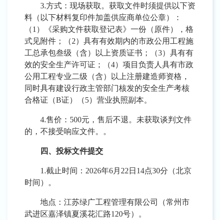
3.方式：
现场获取。获取文件时须提供以下资
料（以下材料复印件加盖供应商单位公章）：
（
1）《采购文件获取登记表》一份（原件），格
式见附件；（
2
）具有有效期内的市政公用工程施
工总承包叁级（含）以上资质证书；（
3
）具有有
效的安全生产许可证；（
4
）项目负责人具有市政
公用工程专业二级（含）以上注册建造师资格，
同时具有建设行政主管部门核发的安全生产考核
合格证（
B证）（
5
）营业执照副本
。
4.售价：
5
00元
，
售后不退。未获取
谈判
文件
的，不接受响应文件。
。
四、投标文件提交
1.截止时间：202
6
年
6
月
22
日
14
点
30分（北京
时间）。
地点
：江苏绿广工程管理有限公司（常州市
武进区嘉泽镇夏溪花汇路
120号）。