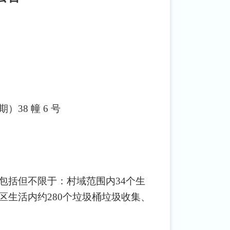
期）
38 幢 6 号
包括但不限于：
村域范围内
34个生
生活内约280个垃圾桶垃圾
收集、