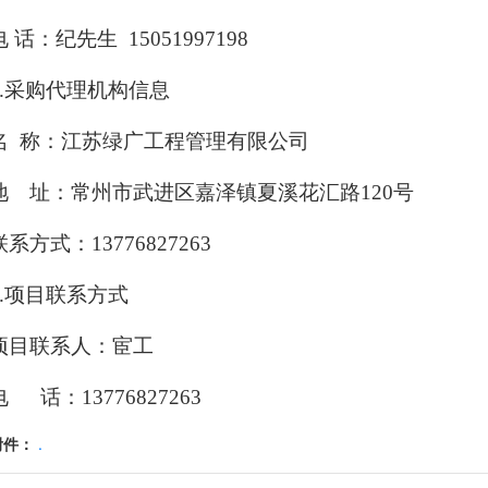
电
话：纪先生
15051997198
2.采购代理机构信息
名
称：江苏绿广工程管理有限公司
地 址：常州市武进区嘉泽镇夏溪花汇路
120号
联系方式：
13776827263
3.项目联系方式
项目联系人：宦工
电
话：
13776827263
附件：
.